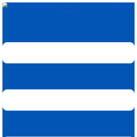
コ
ン
テ
ン
ツ
へ
ス
キ
ッ
プ