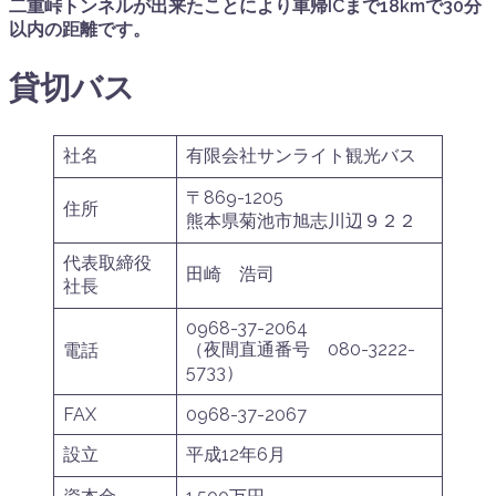
二重峠トンネルが出来たことにより車帰ICまで18kmで30分
以内の距離です。
貸切バス
社名
有限会社サンライト観光バス
〒869-1205
住所
熊本県菊池市旭志川辺９２２
代表取締役
田崎 浩司
社長
0968-37-2064
（夜間直通番号 080-3222-
電話
5733）
FAX
0968-37-2067
設立
平成12年6月