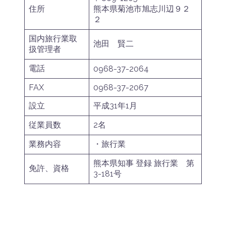
住所
熊本県菊池市旭志川辺９２
２
国内旅行業取
池田 賢二
扱管理者
電話
0968-37-2064
FAX
0968-37-2067
設立
平成31年1月
従業員数
2名
業務内容
・旅行業
熊本県知事 登録 旅行業 第
免許、資格
3-181号