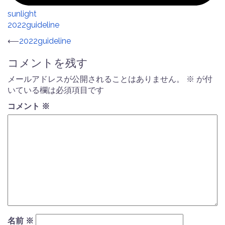
sunlight
2022guideline
投
⟵
2022guideline
稿
コメントを残す
ナ
メールアドレスが公開されることはありません。
※
が付
ビ
いている欄は必須項目です
ゲ
コメント
※
ー
シ
ョ
ン
名前
※